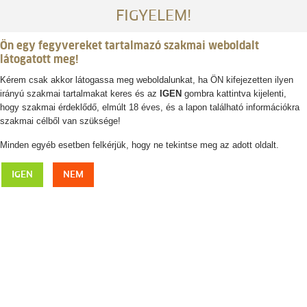
FIGYELEM!
Ön egy fegyvereket tartalmazó szakmai weboldalt
látogatott meg!
Kérem csak akkor látogassa meg weboldalunkat, ha ÖN kifejezetten ilyen
irányú szakmai tartalmakat keres és az
IGEN
gombra kattintva kijelenti,
Belépés / regisztráció
hogy szakmai érdeklődő, elmúlt 18 éves, és a lapon található információkra
szakmai célből van szüksége!
0
0,- Ft
Minden egyéb esetben felkérjük, hogy ne tekintse meg az adott oldalt.
BUSHNELL lézeres távolságmérő Prime 1800m
IGEN
NEM