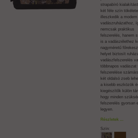
strapabíró kialakítást
két féle szín tökélet
illeszkedik a modern
vadászruházathoz, í
nemcsak praktikus
felszerelés, hanem s
is a vadászélethez k
nagyméretű főrekesz
helyet biztosít ruháza
vadászfelszerelés v
többnapos vadászat t
felszerelése számár
két oldalsó zseb lehe
a kisebb eszközök é
kiegészítők külön tár
hogy minden szüksé
felszerelés gyorsan 
legyen.
Részletek ...
Szín: