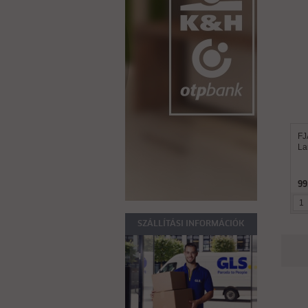
FJ
La
99
SZÁLLÍTÁSI INFORMÁCIÓK