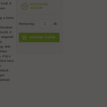
 kínál. A
KEDVENCNEK
esen
JELÖLÖM
gy a táska
Mennyiség:
db
tílusában
észült. A
 elegendő
KOSÁRBA TESZEM
t,
agy akár
eljes
a, míg a
tővé teszi
s
olását,
ges
elérhető