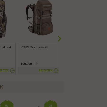
hátizsák
VORN Deer hátizsák
FJÄLLRÄVEN Kånken
No.2 Black hátizsák
169.900,- Ft
89.900,- Ft
db
KOSÁRBA
ZLETEK
RÉSZLETEK
ÉK