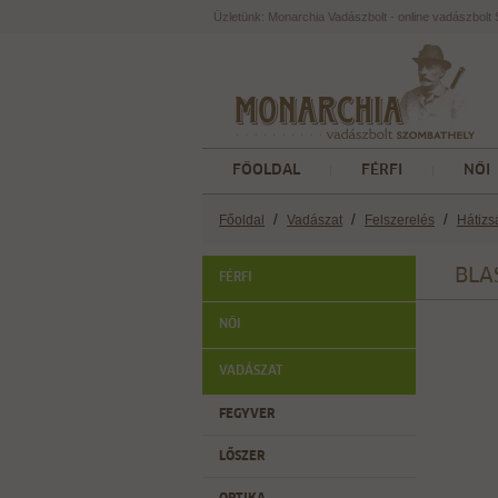
Üzletünk: Monarchia Vadászbolt - online vadászbol
FŐOLDAL
FÉRFI
NŐI
/
/
/
Főoldal
Vadászat
Felszerelés
Hátizs
BLAS
FÉRFI
NŐI
VADÁSZAT
FEGYVER
LŐSZER