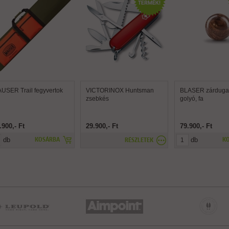
USER Trail fegyvertok
VICTORINOX Huntsman
BLASER zárdugat
zsebkés
golyó, fa
.900,- Ft
29.900,- Ft
79.900,- Ft
db
db
KOSÁRBA
K
RÉSZLETEK