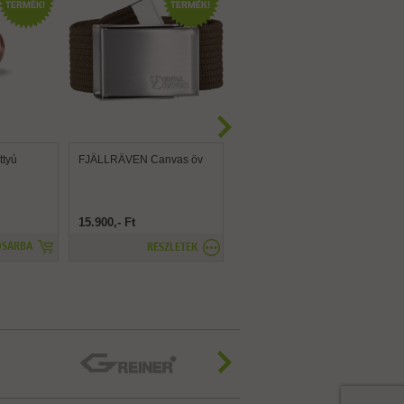
tyú
FJÄLLRÄVEN Canvas öv
FJÄLLRÄVEN Canvas
Brass öv
15.900,- Ft
15.900,- Ft
OSÁRBA
RÉSZLETEK
RÉSZLETEK