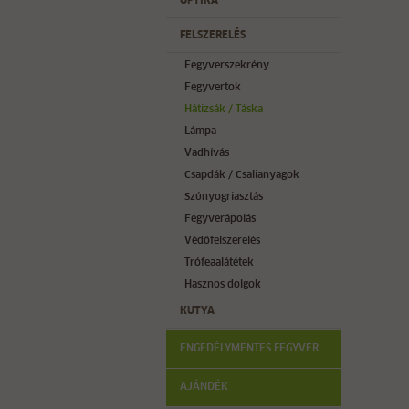
OPTIKA
FELSZERELÉS
Fegyverszekrény
Fegyvertok
Hátizsák / Táska
Lámpa
Vadhívás
Csapdák / Csalianyagok
Szúnyogriasztás
Fegyverápolás
Védőfelszerelés
Trófeaalátétek
Hasznos dolgok
KUTYA
ENGEDÉLYMENTES FEGYVER
AJÁNDÉK