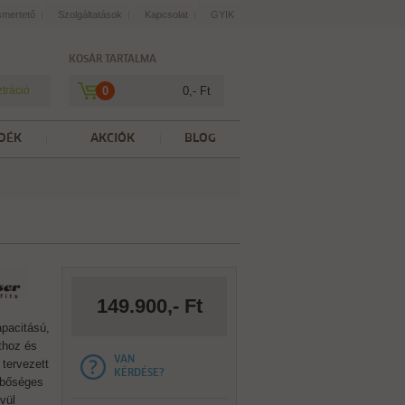
smertető
Szolgáltatások
Kapcsolat
GYIK
KOSÁR TARTALMA
ztráció
0
0,- Ft
DÉK
AKCIÓK
BLOG
149.900,- Ft
apacitású,
thoz és
VAN
tervezett
KÉRDÉSE?
 bőséges
vül