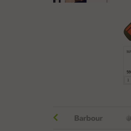
MA
59