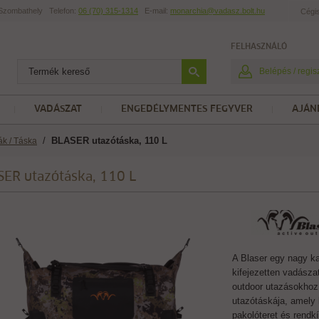
t Szombathely
Telefon:
06 (70) 315-1314
E-mail:
monarchia@vadasz.bolt.hu
Cégi
FELHASZNÁLÓ
Belépés / regis
VADÁSZAT
ENGEDÉLYMENTES FEGYVER
AJÁN
/
BLASER utazótáska, 110 L
ák / Táska
ER utazótáska, 110 L
A Blaser egy nagy k
kifejezetten vadásza
outdoor utazásokhoz 
utazótáskája, amely
pakolóteret és rendkí