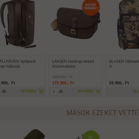
ÄLLRÄVEN Splitpack
LAKSEN Hastings tweed
BLASER Ultimate 
rge hátizsák
lőszerestáska
S
199.900,- Ft
.900,- Ft
179.900,- Ft
69.900,- Ft
db
db
KOSÁRBA
KOSÁRBA
RÉS
MÁSOK EZEKET VETT