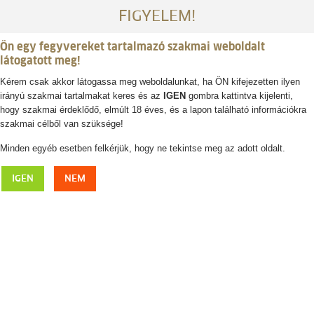
FIGYELEM!
Ön egy fegyvereket tartalmazó szakmai weboldalt
látogatott meg!
Kérem csak akkor látogassa meg weboldalunkat, ha ÖN kifejezetten ilyen
irányú szakmai tartalmakat keres és az
IGEN
gombra kattintva kijelenti,
Belépés / regisztráció
hogy szakmai érdeklődő, elmúlt 18 éves, és a lapon található információkra
szakmai célből van szüksége!
0
0,- Ft
Minden egyéb esetben felkérjük, hogy ne tekintse meg az adott oldalt.
ALEXANDRE MAREUIL "Axel" aktatáska
IGEN
NEM