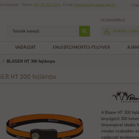
t Szombathely
Telefon:
06 (70) 315-1314
E-mail:
monarchia@vadasz.bolt.hu
Cégi
FELHASZNÁLÓ
Belépés / regis
VADÁSZAT
ENGEDÉLYMENTES FEGYVER
AJÁN
/
BLASER HT 300 fejlámpa
a
SER HT 300 fejlámpa
A Blaser HT 300 fej
lenyűgöző 300 lume
fényerejével ideális 
minden szabadtéri é
vadászati tevékenys