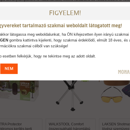
mulátor kényelmesen tölthető a lámpafejben található USB-porton keresztül. 
ldalúság, a teljesítmény és a kényelem tökéletes kombinációját kínálja a kü
FIGYELEM!
forrás: LED Fénykibocsátás: max. 300 lumen Fénytartomány: 50 m Fény színe:
: 46 g
gyvereket tartalmazó szakmai weboldalt látogatott meg!
kkor látogassa meg weboldalunkat, ha ÖN kifejezetten ilyen irányú szakmai 
IGEN
gombra kattintva kijelenti, hogy szakmai érdeklődő, elmúlt 18 éves, és 
formációkra szakmai célből van szüksége!
AJÁNLJUK
 esetben felkérjük, hogy ne tekintse meg az adott oldalt.
NEM
TRA Protector
WALKSTOOL Comfort
LAKSEN Shotmas
ektromos kerítés kerti
összecsukható háromlábú
lövész szemüveg