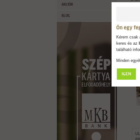
AKCIÓK
akku
soko
BLOG
Fény
Súly
Ön egy fe
Kérem csak a
keres és az
található in
Minden egyéb
IGEN
UL
el