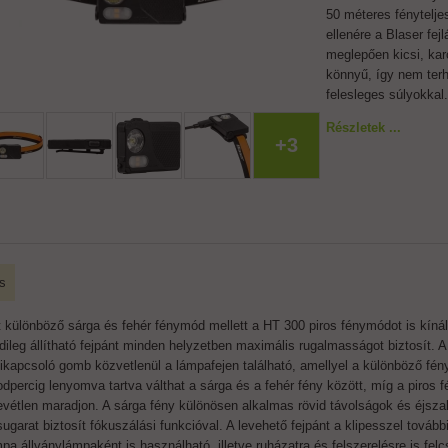
50 méteres fénytelj
ellenére a Blaser fej
meglepően kicsi, ka
könnyű, így nem terh
felesleges súlyokkal.
Részletek ...
+3
s
t különböző sárga és fehér fénymód mellett a HT 300 piros fénymódot is kínál
dileg állítható fejpánt minden helyzetben maximális rugalmasságot biztosít. 
kikapcsoló gomb közvetlenül a lámpafejen található, amellyel a különböző f
dpercig lenyomva tartva válthat a sárga és a fehér fény között, míg a piros 
evétlen maradjon. A sárga fény különösen alkalmas rövid távolságok és éjszak
ugarat biztosít fókuszálási funkcióval. A levehető fejpánt a klipesszel továb
pa állványlámpaként is használható, illetve ruházatra és felszerelésre is felcs