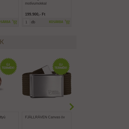
motívumokkal
199.900,- Ft
29.900,- Ft
db
db
OSÁRBA
KOSÁRBA
KOSÁRBA
ÉK
tyú
FJÄLLRÄVEN Canvas öv
FJÄLLRÄVEN Canvas
Brass öv