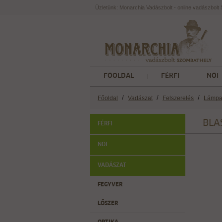
Üzletünk: Monarchia Vadászbolt - online vadászbol
FŐOLDAL
FÉRFI
NŐI
/
/
/
Főoldal
Vadászat
Felszerelés
Lámp
BLA
FÉRFI
NŐI
VADÁSZAT
FEGYVER
LŐSZER