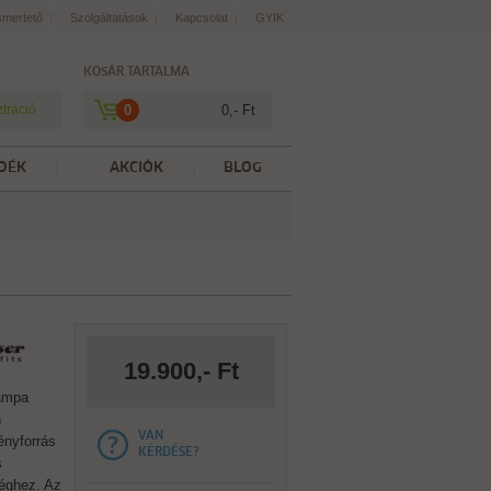
smertető
Szolgáltatások
Kapcsolat
GYIK
KOSÁR TARTALMA
ztráció
0
0,- Ft
DÉK
AKCIÓK
BLOG
19.900,- Ft
lámpa
n
VAN
fényforrás
KÉRDÉSE?
s
éghez. Az