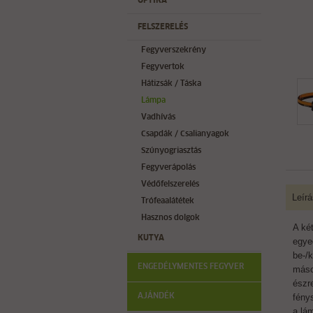
OPTIKA
FELSZERELÉS
Fegyverszekrény
Fegyvertok
Hátizsák / Táska
Lámpa
Vadhívás
Csapdák / Csalianyagok
Szúnyogriasztás
Fegyverápolás
Védőfelszerelés
Leírá
Trófeaalátétek
Hasznos dolgok
A ké
KUTYA
egye
be-/
ENGEDÉLYMENTES FEGYVER
máso
észr
AJÁNDÉK
fénys
a lám