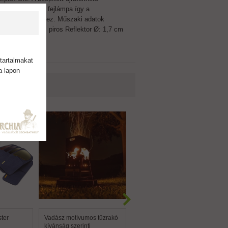
A Blaser HT 300 fejlámpa így a
lönböző igényekhez. Műszaki adatok
 sárga, fehér, piros Reflektor Ø: 1,7 cm
tartalmakat
a lapon
ter
Vadász motívumos tűzrakó
Pofadékmagasító, filc
kívánság szerinti