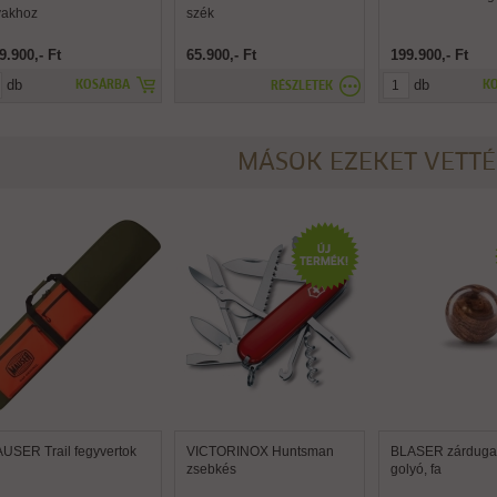
vakhoz
szék
9.900,- Ft
65.900,- Ft
199.900,- Ft
db
db
KOSÁRBA
K
RÉSZLETEK
MÁSOK EZEKET VETT
USER Trail fegyvertok
VICTORINOX Huntsman
BLASER zárdugat
zsebkés
golyó, fa