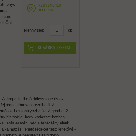
esítménye
KEDVENCNEK
lámpa
JELÖLÖM
rcsú és
eli Önt
Mennyiség:
db
KOSÁRBA TESZEM
. A lámpa állítható dőlésszöge és az
A fejlámpa könnyen kezelhető: A
énymódok is szabályozhatók. A gombot 2
fény biztosítja, hogy vadászat közben
ai látás esetén, míg a fehér fény élénk
bi alkalmazási lehetőségeket tesz lehetővé -
íptethető. A beépített újratölthető