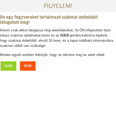
FIGYELEM!
Ön egy fegyvereket tartalmazó szakmai weboldalt
látogatott meg!
Kérem csak akkor látogassa meg weboldalunkat, ha ÖN kifejezetten ilyen
irányú szakmai tartalmakat keres és az
IGEN
gombra kattintva kijelenti,
Belépés / regisztráció
hogy szakmai érdeklődő, elmúlt 18 éves, és a lapon található információkra
szakmai célből van szüksége!
0
0,- Ft
Minden egyéb esetben felkérjük, hogy ne tekintse meg az adott oldalt.
Antik vadászkönyv! Szabolcs József: Az erdei
IGEN
NEM
szalonka (1974)