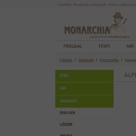
Üzletünk: Monarchia Vadászbolt - online vadászbol
FŐOLDAL
FÉRFI
NŐI
/
/
/
Főoldal
Vadászat
Felszerelés
Fegyv
ALP
FÉRFI
NŐI
VADÁSZAT
FEGYVER
LŐSZER