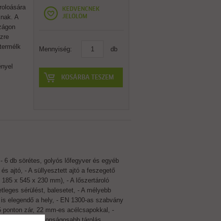
ároloására
KEDVENCNEK
nak. A
JELÖLÖM
zágon
szre
 termélk
Mennyiség:
db
ényel
KOSÁRBA TESZEM
 - 6 db sörétes, golyós lőfegyver és egyéb
s ajtó, - A süllyesztett ajtó a feszegető
 185 x 545 x 230 mm), - A lőszertároló
eges sérülést, balesetet, - A mélyebb
is elegendő a hely, - EN 1300-as szabvány
 5 ponton zár, 22 mm-es acélcsapokkal, -
óburkolaton, A biztonságosabb tárolás