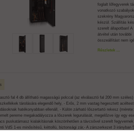
foglalt lőfegyverek t
vonatkozó szabályok
szekrény Magyarors
készül. Szállítás ké
szerelt állapotban! A
átvétel után további
összeállítást nem ig
Részletek ...
s
lasztó fal 4 db állítható magasságú polccal (az elválasztó fal 200 mm széles)
zkellékek tárolására elegendő hely, - Erős, 2 mm vastag hegesztett acéltest é
dásoknak hatékonyabban ellenáll, - Külön zárható lőszertartó rekesz (mérete:
melt pereme megakadályozza a lőszerek legurulását, megelőzve így egy esetl
acs puskatámasz kialakításnak köszönhetően a távcsővel szerelt fegyvernek 
inti VdS 1-es minősítésű, kéttollú, biztonsági zár,- A zárszerkezet 3 irányban
 ajtózsanér, 100 fokig nyíló ajtó, - Fegyvertisztító pálca-, és irattartó az ajt