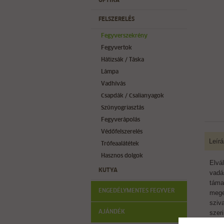
OPTIKA
FELSZERELÉS
Fegyverszekrény
Fegyvertok
Hátizsák / Táska
Lámpa
Vadhívás
Csapdák / Csalianyagok
Szúnyogriasztás
Fegyverápolás
Védőfelszerelés
Leírá
Trófeaalátétek
Hasznos dolgok
Elvá
KUTYA
vadás
táma
ENGEDÉLYMENTES FEGYVER
mege
sziv
AJÁNDÉK
szer
Belső