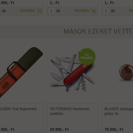
.900,- Ft
1,- Ft
1,- Ft
db
db
db
KOSÁRBA
KOSÁRBA
K
MÁSOK EZEKET VETT
USER Trail fegyvertok
VICTORINOX Huntsman
BLASER zárdugat
zsebkés
golyó, fa
.900,- Ft
29.900,- Ft
79.900,- Ft