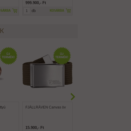
999.900,- Ft
1,- Ft
db
db
OSÁRBA
KOSÁRBA
KOSÁRBA
ÉK
tyú
FJÄLLRÄVEN Canvas öv
FJÄLLRÄVEN Canvas
Brass öv
15.900,- Ft
15.900,- Ft