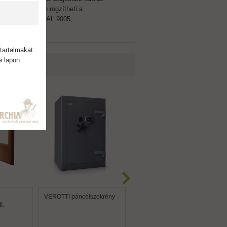
gével egyszerűen rögzítheti a
- Szín: fekete RAL 9005,
tartalmakat
a lapon
VEROTTI páncélszekrény
Panoráma luxus
I.
fegyverszekrény, elefánt
2.0