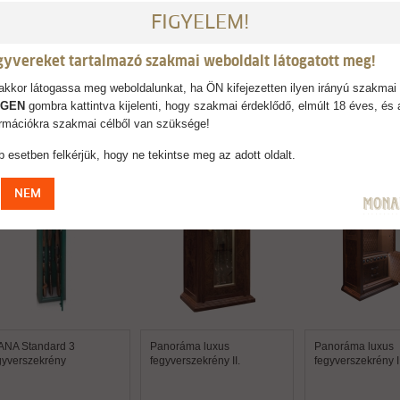
kében rögzítő furatok kerültek a szekrény hátoldalára és aljára, mely segítsé
FIGYELEM!
verszekrényt falhoz vagy padlóhoz, - Fegyverbeállítási magasság: 1300 mm, 
gyvereket tartalmazó szakmai weboldalt látogatott meg!
kkor látogassa meg weboldalunkat, ha ÖN kifejezetten ilyen irányú szakmai 
IGEN
gombra kattintva kijelenti, hogy szakmai érdeklődő, elmúlt 18 éves, és 
AJÁNLJUK
formációkra szakmai célből van szüksége!
 esetben felkérjük, hogy ne tekintse meg az adott oldalt.
NEM
ANA Standard 3
Panoráma luxus
Panoráma luxus
gyverszekrény
fegyverszekrény II.
fegyverszekrény II