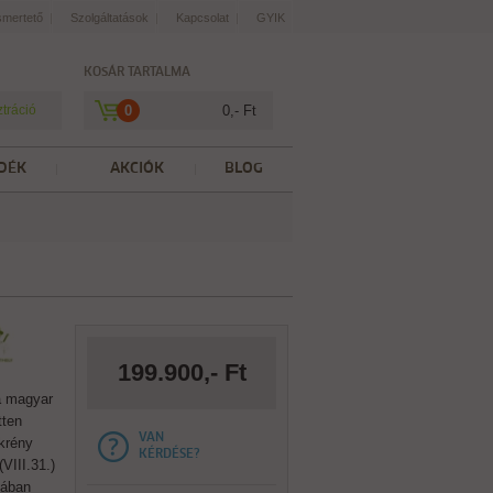
smertető
Szolgáltatások
Kapcsolat
GYIK
KOSÁR TARTALMA
ztráció
0
0,- Ft
DÉK
AKCIÓK
BLOG
199.900,- Ft
a magyar
tten
VAN
ekrény
KÉRDÉSE?
VIII.31.)
-ában