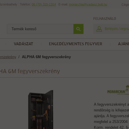
t Szombathely
Telefon:
06 (70) 315-1314
E-mail:
monarchia@vadasz.bolt.hu
Cégi
FELHASZNÁLÓ
Belépés / regis
VADÁSZAT
ENGEDÉLYMENTES FEGYVER
AJÁN
/
ALPHA 6M fegyverszekrény
erszekrény
HA 6M fegyverszekrény
A fegyverszekrényt 
rendőrség is kifejeze
ajánlja. A fegyversz
megfelel a 253/2004 (
Korm. rendelet 42. §