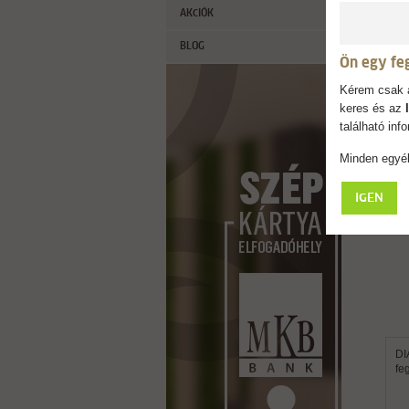
AKCIÓK
érde
fegy
BLOG
Ön egy fe
Kérem csak a
keres és az
található in
Minden egyéb
IGEN
DI
fe