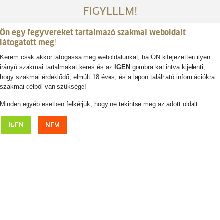
FIGYELEM!
Ön egy fegyvereket tartalmazó szakmai weboldalt
látogatott meg!
Kérem csak akkor látogassa meg weboldalunkat, ha ÖN kifejezetten ilyen
irányú szakmai tartalmakat keres és az
IGEN
gombra kattintva kijelenti,
Belépés / regisztráció
hogy szakmai érdeklődő, elmúlt 18 éves, és a lapon található információkra
szakmai célből van szüksége!
0
0,- Ft
Minden egyéb esetben felkérjük, hogy ne tekintse meg az adott oldalt.
ALEXANDRE MAREUIL lőszertartó, 55
IGEN
NEM