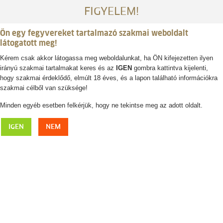
FIGYELEM!
Ön egy fegyvereket tartalmazó szakmai weboldalt
látogatott meg!
Kérem csak akkor látogassa meg weboldalunkat, ha ÖN kifejezetten ilyen
irányú szakmai tartalmakat keres és az
IGEN
gombra kattintva kijelenti,
Belépés / regisztráció
hogy szakmai érdeklődő, elmúlt 18 éves, és a lapon található információkra
szakmai célből van szüksége!
0
0,- Ft
Minden egyéb esetben felkérjük, hogy ne tekintse meg az adott oldalt.
SPARTAN Springbock 4lábú lőbot
IGEN
NEM