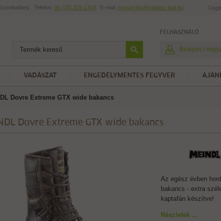
t Szombathely
Telefon:
06 (70) 315-1314
E-mail:
monarchia@vadasz.bolt.hu
Cégi
FELHASZNÁLÓ
Belépés / regis
VADÁSZAT
ENGEDÉLYMENTES FEGYVER
AJÁN
DL Dovre Extreme GTX wide bakancs
NDL Dovre Extreme GTX wide bakancs
Az egész évben hor
bakancs - extra szél
kaptafán készítve!
Részletek ...