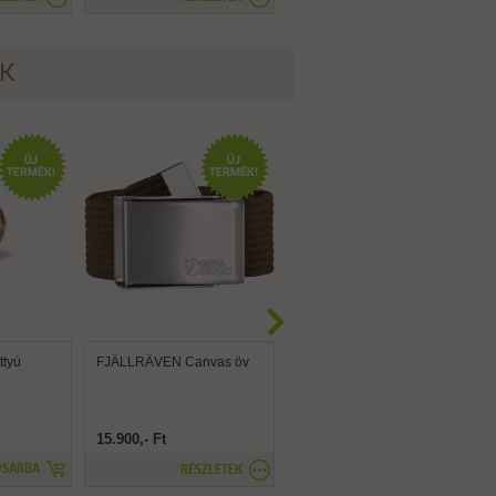
ÉK
tyú
FJÄLLRÄVEN Canvas öv
FJÄLLRÄVEN Canvas
Brass öv
15.900,- Ft
15.900,- Ft
OSÁRBA
RÉSZLETEK
RÉSZLETEK