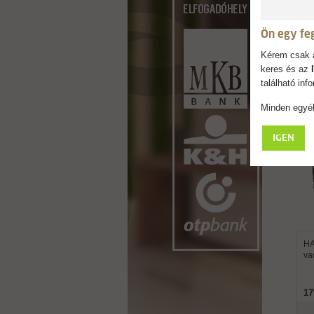
Ön egy fe
Kérem csak a
keres és az
található in
Minden egyéb
IGEN
HA
va
17