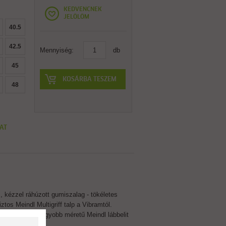
KEDVENCNEK
JELÖLÖM
40.5
42.5
Mennyiség:
db
45
KOSÁRBA TESZEM
48
AT
 kézzel ráhúzott gumiszalag - tökéletes
tos Meindl Multigriff talp a Vibramtól.
szes 48-nál nagyobb méretű Meindl lábbelit