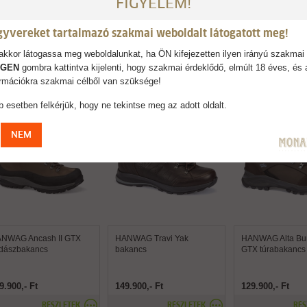
FIGYELEM!
gyvereket tartalmazó szakmai weboldalt látogatott meg!
kkor látogassa meg weboldalunkat, ha ÖN kifejezetten ilyen irányú szakmai 
AJÁNLJUK
IGEN
gombra kattintva kijelenti, hogy szakmai érdeklődő, elmúlt 18 éves, és 
formációkra szakmai célből van szüksége!
 esetben felkérjük, hogy ne tekintse meg az adott oldalt.
NEM
NWAG Ancash II GTX
HANWAG Travi Yak
HANWAG Alta Bun
dászbakancs
bakancs
GTX túrabakancs
9.900,- Ft
149.900,- Ft
129.900,- Ft
RÉSZLETEK
RÉSZLETEK
RÉS