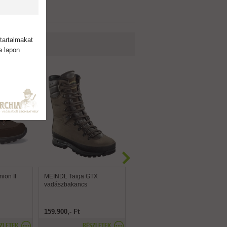
tartalmakat
a lapon
ion II
MEINDL Taiga GTX
HANWAG Bergler
vadászbakancs
duplavarrású túrabakancs
159.900,- Ft
199.900,- Ft
ZLETEK
RÉSZLETEK
RÉSZLETEK