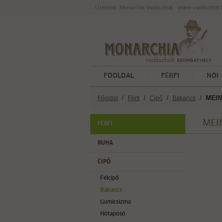
Üzletünk: Monarchia Vadászbolt - online vadászbol
FŐOLDAL
FÉRFI
NŐI
/
/
/
/
MEIN
Főoldal
Férfi
Cipő
Bakancs
MEI
FÉRFI
RUHA
CIPŐ
Félcipő
Bakancs
Gumicsizma
Hótaposó