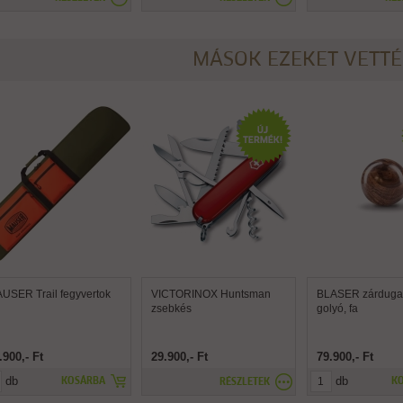
MÁSOK EZEKET VETT
USER Trail fegyvertok
VICTORINOX Huntsman
BLASER zárdugat
zsebkés
golyó, fa
.900,- Ft
29.900,- Ft
79.900,- Ft
db
db
KOSÁRBA
K
RÉSZLETEK