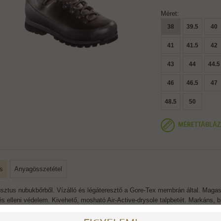
Méret:
38
39.5
40
41
41.5
42
43
44
44.5
46
46.5
47
48.5
50
MÉRETTÁBLÁZ
s
Anyagösszetétel
sztus nubukbőrből. Vízálló és légáteresztő a Gore-Tex membrán által. Magas,
s elleni védelem. Kivehető, mosható Air-Active-drysole talpbetét. Markáns, biz
ás: Meindl Sportwax-szal. Szármagasság cca. 24 cm, súlya 1.960 g/pár Az ös
le talppal látják el mint a megfelelő kisebbik méretet!