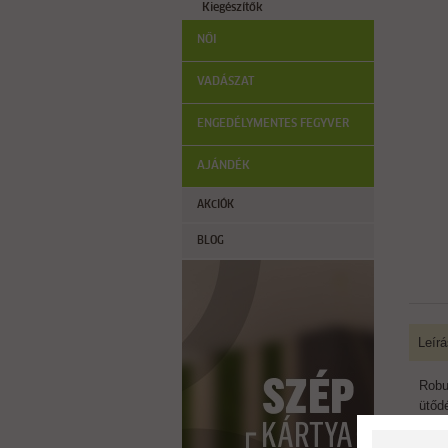
Kiegészítők
NŐI
VADÁSZAT
ENGEDÉLYMENTES FEGYVER
AJÁNDÉK
AKCIÓK
BLOG
Leírá
Robu
ütődé
Ápol
másfé