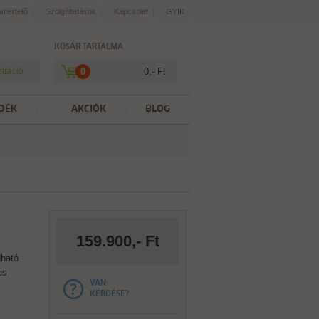
smertető
Szolgáltatások
Kapcsolat
GYIK
KOSÁR TARTALMA
ztráció
0
0,- Ft
DÉK
AKCIÓK
BLOG
159.900,- Ft
dható
es
VAN
KÉRDÉSE?