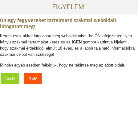
FIGYELEM!
Ön egy fegyvereket tartalmazó szakmai weboldalt
látogatott meg!
Kérem csak akkor látogassa meg weboldalunkat, ha ÖN kifejezetten ilyen
irányú szakmai tartalmakat keres és az
IGEN
gombra kattintva kijelenti,
Belépés / regisztráció
hogy szakmai érdeklődő, elmúlt 18 éves, és a lapon található információkra
szakmai célből van szüksége!
0
0,- Ft
Minden egyéb esetben felkérjük, hogy ne tekintse meg az adott oldalt.
LEICA Noctivid 10x42 keresőtávcső
IGEN
NEM