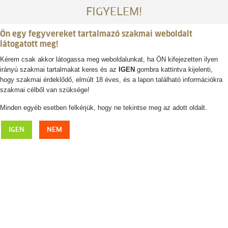
FIGYELEM!
Ön egy fegyvereket tartalmazó szakmai weboldalt
látogatott meg!
Kérem csak akkor látogassa meg weboldalunkat, ha ÖN kifejezetten ilyen
irányú szakmai tartalmakat keres és az
IGEN
gombra kattintva kijelenti,
Belépés / regisztráció
hogy szakmai érdeklődő, elmúlt 18 éves, és a lapon található információkra
szakmai célből van szüksége!
0
0,- Ft
Minden egyéb esetben felkérjük, hogy ne tekintse meg az adott oldalt.
LEICA Geovid 8x56 R távolságmérős távcső
IGEN
NEM