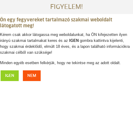
FIGYELEM!
Ön egy fegyvereket tartalmazó szakmai weboldalt
látogatott meg!
Kérem csak akkor látogassa meg weboldalunkat, ha ÖN kifejezetten ilyen
irányú szakmai tartalmakat keres és az
IGEN
gombra kattintva kijelenti,
Belépés / regisztráció
hogy szakmai érdeklődő, elmúlt 18 éves, és a lapon található információkra
szakmai célből van szüksége!
0
0,- Ft
Minden egyéb esetben felkérjük, hogy ne tekintse meg az adott oldalt.
LAKSEN Hastings Bakerboy tweed sapka
IGEN
NEM