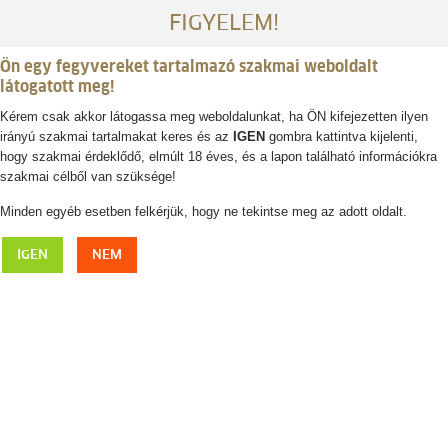
FIGYELEM!
Ön egy fegyvereket tartalmazó szakmai weboldalt
látogatott meg!
Kérem csak akkor látogassa meg weboldalunkat, ha ÖN kifejezetten ilyen
irányú szakmai tartalmakat keres és az
IGEN
gombra kattintva kijelenti,
Belépés / regisztráció
hogy szakmai érdeklődő, elmúlt 18 éves, és a lapon található információkra
szakmai célből van szüksége!
0
0,- Ft
Minden egyéb esetben felkérjük, hogy ne tekintse meg az adott oldalt.
LAKSEN Bransdale vadász térdnadrág
IGEN
NEM