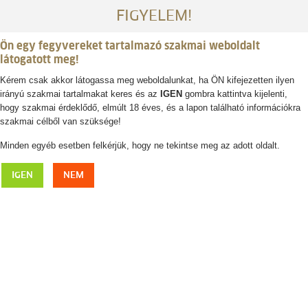
FIGYELEM!
Ön egy fegyvereket tartalmazó szakmai weboldalt
látogatott meg!
Kérem csak akkor látogassa meg weboldalunkat, ha ÖN kifejezetten ilyen
irányú szakmai tartalmakat keres és az
IGEN
gombra kattintva kijelenti,
Belépés / regisztráció
hogy szakmai érdeklődő, elmúlt 18 éves, és a lapon található információkra
szakmai célből van szüksége!
0
0,- Ft
Minden egyéb esetben felkérjük, hogy ne tekintse meg az adott oldalt.
Lábtörlő, fekete szarvas
IGEN
NEM