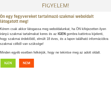
FIGYELEM!
Ön egy fegyvereket tartalmazó szakmai weboldalt
látogatott meg!
Kérem csak akkor látogassa meg weboldalunkat, ha ÖN kifejezetten ilyen
irányú szakmai tartalmakat keres és az
IGEN
gombra kattintva kijelenti,
Belépés / regisztráció
hogy szakmai érdeklődő, elmúlt 18 éves, és a lapon található információkra
szakmai célből van szüksége!
0
0,- Ft
Minden egyéb esetben felkérjük, hogy ne tekintse meg az adott oldalt.
INFIRAY Eye III E3 Plus hőkamera
IGEN
NEM