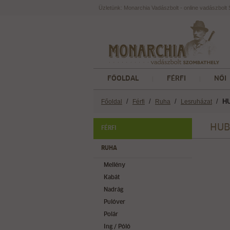
Üzletünk: Monarchia Vadászbolt - online vadászbol
FŐOLDAL
FÉRFI
NŐI
/
/
/
/
H
Főoldal
Férfi
Ruha
Lesruházat
HUB
FÉRFI
RUHA
Mellény
Kabát
Nadrág
Pulóver
Polár
Ing / Póló