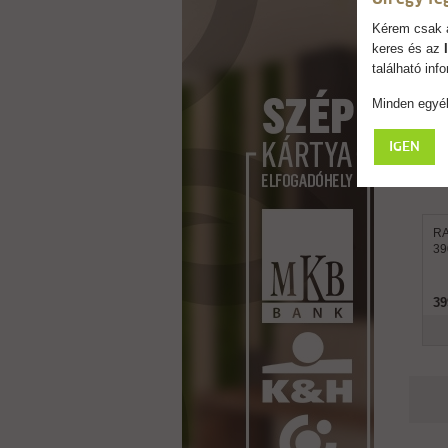
Kérem csak a
keres és az
található in
Minden egyéb
IGEN
RA
39
39