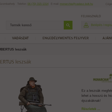
t Szombathely
Telefon:
06 (70) 315-1314
E-mail:
monarchia@vadasz.bolt.hu
Cégi
FELHASZNÁLÓ
Belépés / regis
VADÁSZAT
ENGEDÉLYMENTES FEGYVER
AJÁN
UBERTUS leszsák
ERTUS leszsák
Ez a leszsák megfele
lehet a hosszú és hi
éjszakáknak!
Részletek ...