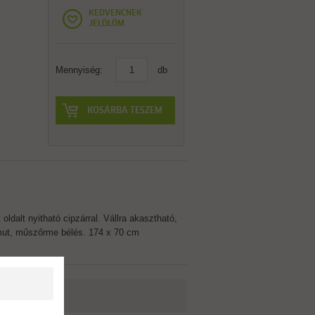
KEDVENCNEK
JELÖLÖM
Mennyiség:
db
KOSÁRBA TESZEM
oldalt nyitható cipzárral. Vállra akasztható,
mut, műszőrme bélés. 174 x 70 cm