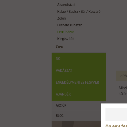
Alsóruházat
Kalap / Sapka / Sál / Kesztyű
Zokni
Fűthető ruházat
Lesruházat
Kiegészítők
CIPŐ
NŐI
VADÁSZAT
Leírá
ENGEDÉLYMENTES FEGYVER
Minde
külö
AJÁNDÉK
AKCIÓK
BLOG
Ön egy fe