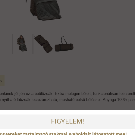
s
nkinek jól jön ez a beülőzsák! Extra melegen bélelt, funkcionálisan felszerelt 
n nyitható lábzsák lecipzározható, mosható belső béléssel. Anyaga 100% pa
FIGYELEM!
AJÁNLJUK
gyvereket tartalmazó szakmai weboldalt látogatott meg!