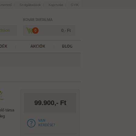
smertető
Szolgáltatások
Kapcsolat
GYIK
KOSÁR TARTALMA
ztráció
0
0,- Ft
DÉK
AKCIÓK
BLOG
99.900,- Ft
lő társa
deg
VAN
KÉRDÉSE?