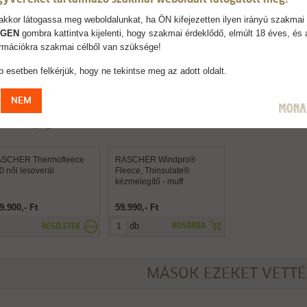
kkor látogassa meg weboldalunkat, ha ÖN kifejezetten ilyen irányú szakmai 
IGEN
gombra kattintva kijelenti, hogy szakmai érdeklődő, elmúlt 18 éves, és 
formációkra szakmai célből van szüksége!
 esetben felkérjük, hogy ne tekintse meg az adott oldalt.
NEM
SCHER Thermofleece
RASCHER Windpro®
0 női lesoverál
Fleece, Thinsulate®
kézmelegítő - muff
9.900,- Ft
59.990,- Ft
db
KOSÁRBA
RÉSZLETEK
MÁSOK EZEKET VETT