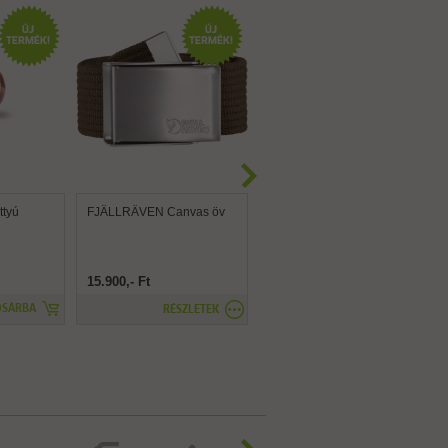
tyú
FJÄLLRÄVEN Canvas öv
FJÄLLRÄVEN Canvas
Brass öv
15.900,- Ft
15.900,- Ft
OSÁRBA
RÉSZLETEK
RÉSZLETEK