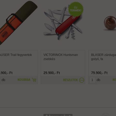
USER Trail fegyvertok
VICTORINOX Huntsman
BLASER zárdugat
zsebkés
golyó, fa
.900,- Ft
29.900,- Ft
79.900,- Ft
db
db
KOSÁRBA
K
RÉSZLETEK