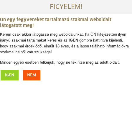
FIGYELEM!
Ön egy fegyvereket tartalmazó szakmai weboldalt
látogatott meg!
Kérem csak akkor látogassa meg weboldalunkat, ha ÖN kifejezetten ilyen
irányú szakmai tartalmakat keres és az
IGEN
gombra kattintva kijelenti,
Belépés / regisztráció
hogy szakmai érdeklődő, elmúlt 18 éves, és a lapon található információkra
szakmai célből van szüksége!
0
0,- Ft
Minden egyéb esetben felkérjük, hogy ne tekintse meg az adott oldalt.
HQS Special hangtompító
IGEN
NEM