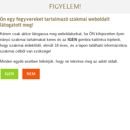
FIGYELEM!
Ön egy fegyvereket tartalmazó szakmai weboldalt
látogatott meg!
Kérem csak akkor látogassa meg weboldalunkat, ha ÖN kifejezetten ilyen
irányú szakmai tartalmakat keres és az
IGEN
gombra kattintva kijelenti,
Belépés / regisztráció
hogy szakmai érdeklődő, elmúlt 18 éves, és a lapon található információkra
szakmai célből van szüksége!
0
0,- Ft
Minden egyéb esetben felkérjük, hogy ne tekintse meg az adott oldalt.
HIGHMOOR női kardigán leveles hímzéssel
IGEN
NEM