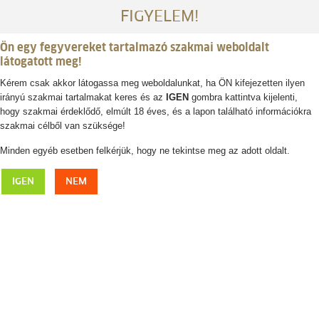
FIGYELEM!
Ön egy fegyvereket tartalmazó szakmai weboldalt
látogatott meg!
Kérem csak akkor látogassa meg weboldalunkat, ha ÖN kifejezetten ilyen
irányú szakmai tartalmakat keres és az
IGEN
gombra kattintva kijelenti,
Belépés / regisztráció
hogy szakmai érdeklődő, elmúlt 18 éves, és a lapon található információkra
szakmai célből van szüksége!
0
0,- Ft
Minden egyéb esetben felkérjük, hogy ne tekintse meg az adott oldalt.
GUNTEC fegyverzsír 50ml
IGEN
NEM