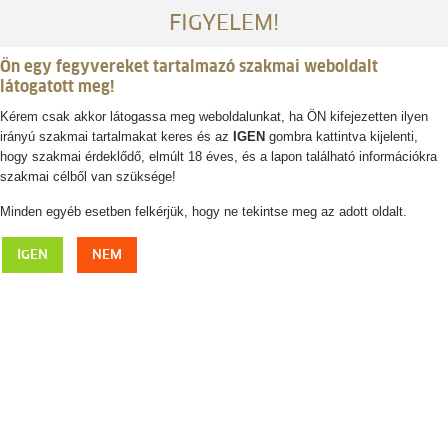
FIGYELEM!
Ön egy fegyvereket tartalmazó szakmai weboldalt
látogatott meg!
Kérem csak akkor látogassa meg weboldalunkat, ha ÖN kifejezetten ilyen
irányú szakmai tartalmakat keres és az
IGEN
gombra kattintva kijelenti,
Belépés / regisztráció
hogy szakmai érdeklődő, elmúlt 18 éves, és a lapon található információkra
szakmai célből van szüksége!
0
0,- Ft
Minden egyéb esetben felkérjük, hogy ne tekintse meg az adott oldalt.
FJÄLLRÄVEN Classic gyapjú sapka
IGEN
NEM