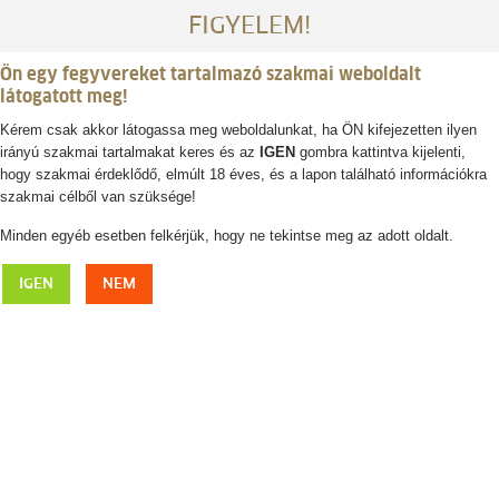
FIGYELEM!
Ön egy fegyvereket tartalmazó szakmai weboldalt
látogatott meg!
Kérem csak akkor látogassa meg weboldalunkat, ha ÖN kifejezetten ilyen
irányú szakmai tartalmakat keres és az
IGEN
gombra kattintva kijelenti,
Belépés / regisztráció
hogy szakmai érdeklődő, elmúlt 18 éves, és a lapon található információkra
szakmai célből van szüksége!
0
0,- Ft
Minden egyéb esetben felkérjük, hogy ne tekintse meg az adott oldalt.
FJÄLLRÄVEN Abisko Winter Stretch női nadrág
IGEN
NEM