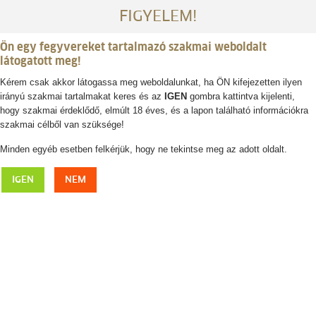
FIGYELEM!
Ön egy fegyvereket tartalmazó szakmai weboldalt
látogatott meg!
Kérem csak akkor látogassa meg weboldalunkat, ha ÖN kifejezetten ilyen
irányú szakmai tartalmakat keres és az
IGEN
gombra kattintva kijelenti,
Belépés / regisztráció
hogy szakmai érdeklődő, elmúlt 18 éves, és a lapon található információkra
szakmai célből van szüksége!
0
0,- Ft
Minden egyéb esetben felkérjük, hogy ne tekintse meg az adott oldalt.
Fegyvertámasz lesre
IGEN
NEM