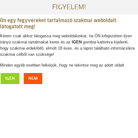
FIGYELEM!
Ön egy fegyvereket tartalmazó szakmai weboldalt
látogatott meg!
Kérem csak akkor látogassa meg weboldalunkat, ha ÖN kifejezetten ilyen
irányú szakmai tartalmakat keres és az
IGEN
gombra kattintva kijelenti,
Belépés / regisztráció
hogy szakmai érdeklődő, elmúlt 18 éves, és a lapon található információkra
szakmai célből van szüksége!
0
0,- Ft
Minden egyéb esetben felkérjük, hogy ne tekintse meg az adott oldalt.
Doboz csapda, Waidmann De Luxe
IGEN
NEM