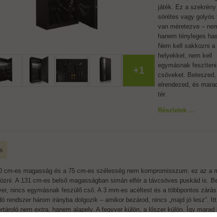
játék. Ez a szekrény
sörétes vagy golyós 
van méretezve – nem
hanem tényleges has
Nem kell sakkozni a
helyekkel, nem kell
egymásnak feszíteni
+1
csöveket. Beteszed,
elrendezed, és mara
tér.
Részletek ...
s
0 cm-es magasság és a 75 cm-es szélesség nem kompromisszum: ez az a mére
közni. A 131 cm-es belső magasságban simán elfér a távcsöves puskád is. Be
ver, nincs egymásnak feszülő cső. A 3 mm-es acéltest és a többpontos zárás
dó rendszer három irányba dolgozik – amikor bezárod, nincs „majd jó lesz”. It
ertároló nem extra, hanem alapelv. A fegyver külön, a lőszer külön. Így marad 