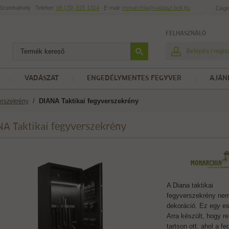
t Szombathely
Telefon:
06 (70) 315-1314
E-mail:
monarchia@vadasz.bolt.hu
Cégi
FELHASZNÁLÓ
Belépés / regis
VADÁSZAT
ENGEDÉLYMENTES FEGYVER
AJÁN
/
DIANA Taktikai fegyverszekrény
erszekrény
A Taktikai fegyverszekrény
A Diana taktikai
fegyverszekrény ne
dekoráció. Ez egy e
Arra készült, hogy r
tartson ott, ahol a f