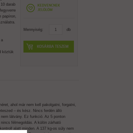
 10 darab
KEDVENCNEK
fegyverre
JELÖLÖM
 papíron,
ználatra.
Mennyiség:
db
 a
KOSÁRBA TESZEM
d köztük
t, ahol már nem kell pakolgatni, forgatni,
teszed – és kész. Nincs ferdén álló
 nem látvány. Ez funkció. Az 5 ponton
t nincs félmegoldás. A külön zárható
kontroll alatt minden. A 137 kg-os súly nem