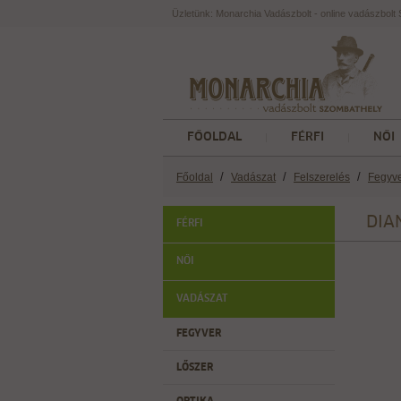
Üzletünk: Monarchia Vadászbolt - online vadászbol
FŐOLDAL
FÉRFI
NŐI
/
/
/
Főoldal
Vadászat
Felszerelés
Fegyv
DIAN
FÉRFI
NŐI
VADÁSZAT
FEGYVER
LŐSZER