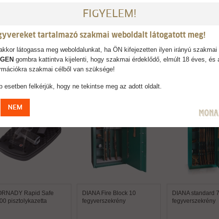
elmetlen adat, hanem üzenet: ez marad. Nem mozog, nem játszik, nem adja 
, hol áll. Hanem arról, mit tart bent. Méretek (külső): 1600 × 750 × 380 mm, 
FIGYELEM!
137 kg
gyvereket tartalmazó szakmai weboldalt látogatott meg!
kkor látogassa meg weboldalunkat, ha ÖN kifejezetten ilyen irányú szakmai 
IGEN
gombra kattintva kijelenti, hogy szakmai érdeklődő, elmúlt 18 éves, és 
AJÁNLJUK
formációkra szakmai célből van szüksége!
 esetben felkérjük, hogy ne tekintse meg az adott oldalt.
NEM
RNADY Rapid Safe
DIANA Fire Block 10
DIANA standard 7
00 pisztolykazetta
fegyverszekrény
fegyverszekrény