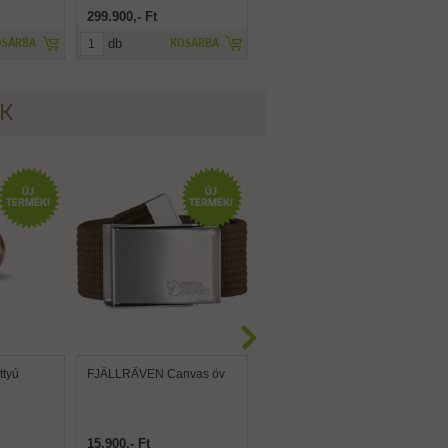
299.900,- Ft
499.000,- Ft
db
db
OSÁRBA
KOSÁRBA
KOSÁRBA
ÉK
tyú
FJÄLLRÄVEN Canvas öv
FJÄLLRÄVEN Canvas
Brass öv
15.900,- Ft
15.900,- Ft