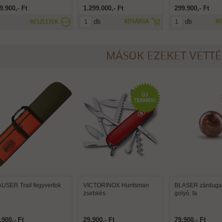
9.900,- Ft
1.299.000,- Ft
299.900,- Ft
db
db
KOSÁRBA
K
RÉSZLETEK
MÁSOK EZEKET VETT
USER Trail fegyvertok
VICTORINOX Huntsman
BLASER zárdugat
zsebkés
golyó, fa
.900,- Ft
29.900,- Ft
79.900,- Ft