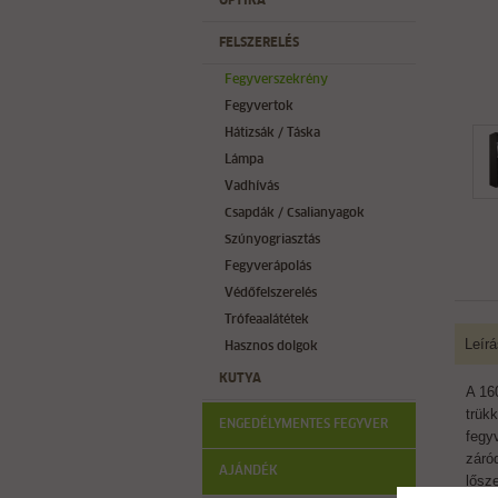
OPTIKA
FELSZERELÉS
Fegyverszekrény
Fegyvertok
Hátizsák / Táska
Lámpa
Vadhívás
Csapdák / Csalianyagok
Szúnyogriasztás
Fegyverápolás
Védőfelszerelés
Trófeaalátétek
Leírá
Hasznos dolgok
KUTYA
A 16
trük
ENGEDÉLYMENTES FEGYVER
fegy
záró
AJÁNDÉK
lősz