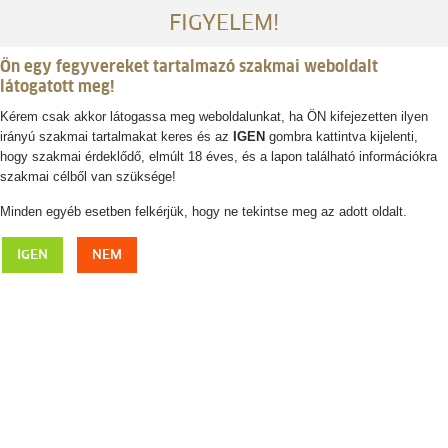
FIGYELEM!
Ön egy fegyvereket tartalmazó szakmai weboldalt
látogatott meg!
Kérem csak akkor látogassa meg weboldalunkat, ha ÖN kifejezetten ilyen
irányú szakmai tartalmakat keres és az
IGEN
gombra kattintva kijelenti,
Belépés / regisztráció
hogy szakmai érdeklődő, elmúlt 18 éves, és a lapon található információkra
szakmai célből van szüksége!
0
0,- Ft
Minden egyéb esetben felkérjük, hogy ne tekintse meg az adott oldalt.
DEERHUNTER Muflon Pro Winter vadászkabát
IGEN
NEM