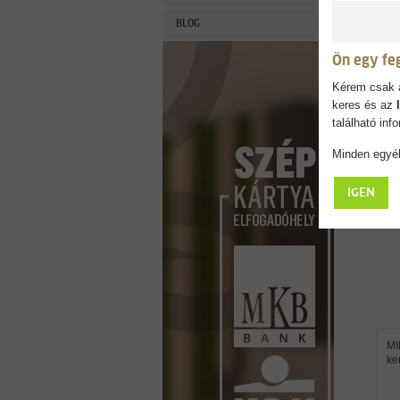
BLOG
Ön egy fe
Kérem csak a
keres és az
található in
Minden egyéb
IGEN
MI
ke