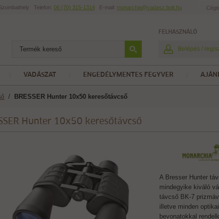
t Szombathely
Telefon:
06 (70) 315-1314
E-mail:
monarchia@vadasz.bolt.hu
Cégi
FELHASZNÁLÓ
Belépés / regis
VADÁSZAT
ENGEDÉLYMENTES FEGYVER
AJÁN
/
BRESSER Hunter 10x50 keresőtávcső
ső
SSER Hunter 10x50 keresőtávcső
A Bresser Hunter tá
mindegyike kiváló vá
távcső BK-7 prizmával
illetve minden optikai
bevonatokkal rendelk