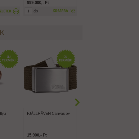
999.000,- Ft
79.900,- Ft
db
KOSÁRBA
ZLETEK
RÉSZLETEK
ÉK
tyú
FJÄLLRÄVEN Canvas öv
FJÄLLRÄVEN Canvas
Brass öv
15.900,- Ft
15.900,- Ft