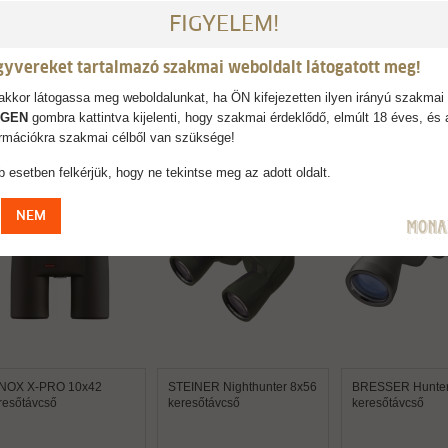
- a
253/2004. kormányrendelet
szerint csomagküldés útjá
ezért ezeket a termékeket csak üzletünkben, személyese
FIGYELEM!
gyvereket tartalmazó szakmai weboldalt látogatott meg!
kkor látogassa meg weboldalunkat, ha ÖN kifejezetten ilyen irányú szakmai 
IGEN
gombra kattintva kijelenti, hogy szakmai érdeklődő, elmúlt 18 éves, és 
AJÁNLJUK
formációkra szakmai célből van szüksége!
 esetben felkérjük, hogy ne tekintse meg az adott oldalt.
NEM
NOX X-PRO 10x42
STEINER Nighthunter 8x56
BRESSER Hunter
resőtávcső
keresőtávcső
keresőtávcső