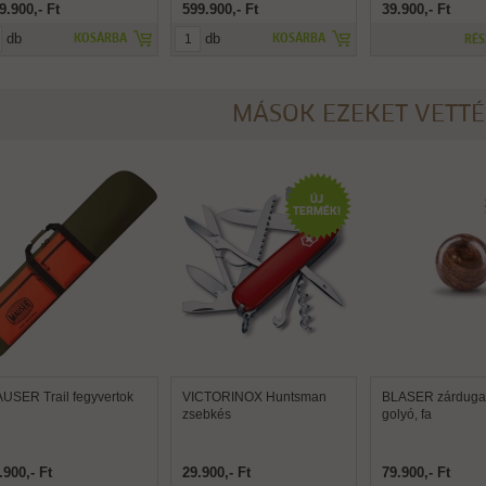
9.900,- Ft
599.900,- Ft
39.900,- Ft
db
db
KOSÁRBA
KOSÁRBA
RÉS
MÁSOK EZEKET VETT
USER Trail fegyvertok
VICTORINOX Huntsman
BLASER zárdugat
zsebkés
golyó, fa
.900,- Ft
29.900,- Ft
79.900,- Ft