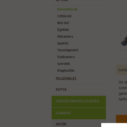
OPTIKA
Keresőtávcső
Céltávcső
Red dot
Éjjellátó
Hőkamera
Spektív
Távolságmérő
Vadkamera
Szerelék
Leírá
Kiegészítők
FELSZERELÉS
Az o
szem
KUTYA
gara
tart
ENGEDÉLYMENTES FEGYVER
AJÁNDÉK
AKCIÓK