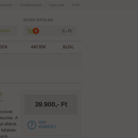
smertető
Szolgáltatások
Kapcsolat
GYIK
KOSÁR TARTALMA
ztráció
0
0,- Ft
DÉK
AKCIÓK
BLOG
39.900,- Ft
vcsövek
lasztás. A
VAN
 ellátott,
KÉRDÉSE?
 felületén
ezik,