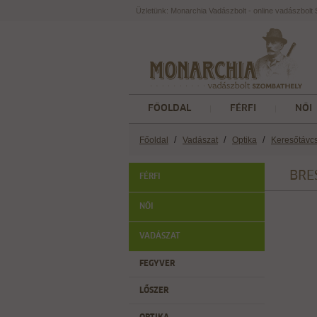
Üzletünk: Monarchia Vadászbolt - online vadászbol
FŐOLDAL
FÉRFI
NŐI
/
/
/
Főoldal
Vadászat
Optika
Keresőtávc
BRE
FÉRFI
NŐI
VADÁSZAT
FEGYVER
LŐSZER