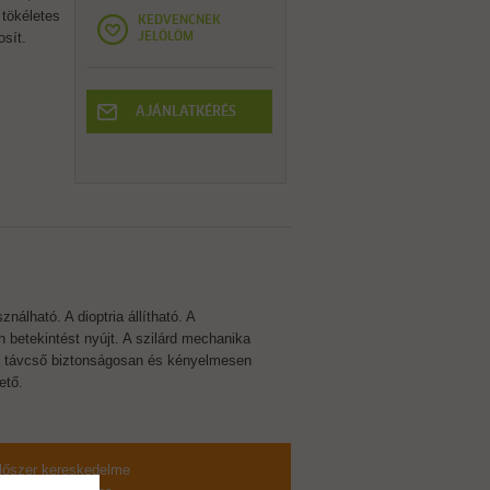
tökéletes
KEDVENCNEK
osít.
JELÖLÖM
AJÁNLATKÉRÉS
álható. A dioptria állítható. A
betekintést nyújt. A szilárd mechanika
 a távcső biztonságosan és kényelmesen
ető.
s lőszer kereskedelme