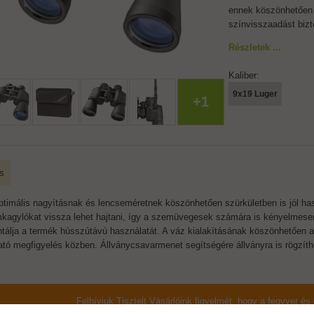
ennek köszönhetően 
színvisszaadást bizt
Részletek ...
Kaliber:
9x19 Luger
+1
s
ptimális nagyításnak és lencseméretnek köszönhetően szürkületben is jól haszn
kagylókat vissza lehet hajtani, így a szemüvegesek számára is kényelmesen 
ntálja a termék hússzútávú használatát. A váz kialakításának köszönhetően
ható megfigyelés közben. Állványcsavarmenet segítségére állványra is rögzíth
Felhívjuk Tisztelt Vásárlóink figyelmét, hogy a fegyver é