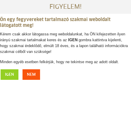
FIGYELEM!
Ön egy fegyvereket tartalmazó szakmai weboldalt
látogatott meg!
Kérem csak akkor látogassa meg weboldalunkat, ha ÖN kifejezetten ilyen
irányú szakmai tartalmakat keres és az
IGEN
gombra kattintva kijelenti,
Belépés / regisztráció
hogy szakmai érdeklődő, elmúlt 18 éves, és a lapon található információkra
szakmai célből van szüksége!
0
0,- Ft
Minden egyéb esetben felkérjük, hogy ne tekintse meg az adott oldalt.
BLASER Ron ingkabát
IGEN
NEM