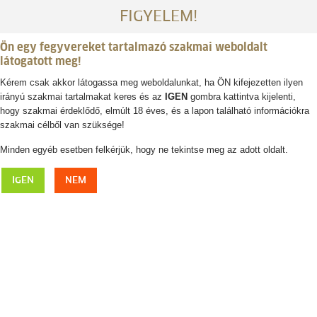
FIGYELEM!
Ön egy fegyvereket tartalmazó szakmai weboldalt
látogatott meg!
Kérem csak akkor látogassa meg weboldalunkat, ha ÖN kifejezetten ilyen
irányú szakmai tartalmakat keres és az
IGEN
gombra kattintva kijelenti,
Belépés / regisztráció
hogy szakmai érdeklődő, elmúlt 18 éves, és a lapon található információkra
szakmai célből van szüksége!
0
0,- Ft
Minden egyéb esetben felkérjük, hogy ne tekintse meg az adott oldalt.
BLASER Polo Shirt 25 galléros női póló
IGEN
NEM